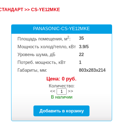
СТАНДАРТ
>>
CS-YE12MKE
PANASONIC-CS-YE12MKE
2
35
Площадь помещения, м
:
Мощность холод/тепло, кВт
3.9/5
Уровень шума, дБ
22
Потреб. мощность, кВт
1
Габариты, мм:
803х283х214
Цена: 0 руб.
Количество:
<<
>>
В наличии
Добавить в корзину