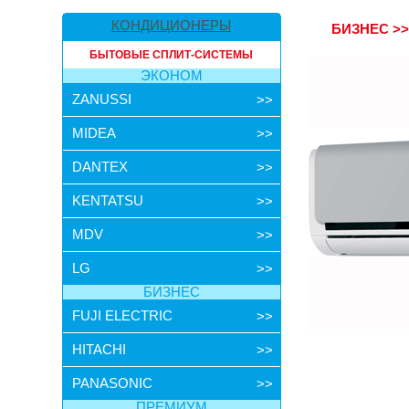
КОНДИЦИОНЕРЫ
БИЗНЕС
>
БЫТОВЫЕ СПЛИТ-СИСТЕМЫ
ЭКОНОМ
ZANUSSI
>>
MIDEA
>>
DANTEX
>>
KENTATSU
>>
MDV
>>
LG
>>
БИЗНЕС
FUJI ELECTRIC
>>
HITACHI
>>
PANASONIC
>>
ПРЕМИУМ