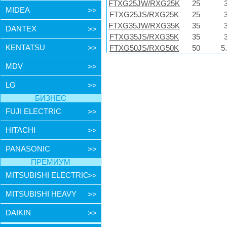
FTXG25JW/RXG25K
25
MIDEA
>>
FTXG25JS/RXG25K
25
FTXG35JW/RXG35K
35
DANTEX
>>
FTXG35JS/RXG35K
35
KENTATSU
>>
FTXG50JS/RXG50K
50
5
MDV
>>
LG
>>
БИЗНЕС
FUJI ELECTRIC
>>
HITACHI
>>
PANASONIC
>>
ПРЕМИУМ
MITSUBISHI ELECTRIC
>>
MITSUBISHI HEAVY
>>
DAIKIN
>>