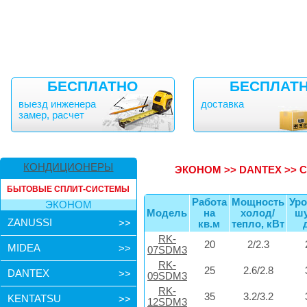
БЕСПЛАТНО
БЕСПЛАТ
выезд инженера
доставка
замер, расчет
КОНДИЦИОНЕРЫ
ЭКОНОМ
>>
DANTEX
>>
С
БЫТОВЫЕ СПЛИТ-СИСТЕМЫ
Работа
Мощность
Ур
ЭКОНОМ
Модель
на
холод/
ш
ZANUSSI
>>
кв.м
тепло, кВт
RK-
20
2/2.3
MIDEA
>>
07SDM3
RK-
25
2.6/2.8
DANTEX
>>
09SDM3
RK-
35
3.2/3.2
KENTATSU
>>
12SDM3