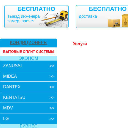
БЕСПЛАТНО
БЕСПЛАТНО
выезд инженера
доставка
замер, расчет
КОНДИЦИОНЕРЫ
Услуги
БЫТОВЫЕ СПЛИТ-СИСТЕМЫ
ЭКОНОМ
ZANUSSI
>>
MIDEA
>>
DANTEX
>>
KENTATSU
>>
MDV
>>
LG
>>
БИЗНЕС