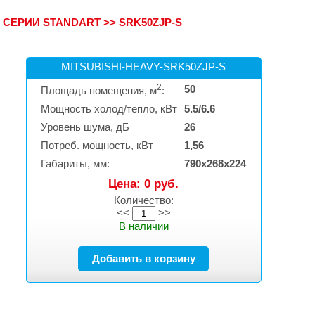
 СЕРИИ STANDART
>>
SRK50ZJP-S
MITSUBISHI-HEAVY-SRK50ZJP-S
2
50
Площадь помещения, м
:
Мощность холод/тепло, кВт
5.5/6.6
Уровень шума, дБ
26
Потреб. мощность, кВт
1,56
Габариты, мм:
790х268х224
Цена: 0 руб.
Количество:
<<
>>
В наличии
Добавить в корзину