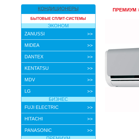
КОНДИЦИОНЕРЫ
ПРЕМИУМ
БЫТОВЫЕ СПЛИТ-СИСТЕМЫ
ЭКОНОМ
ZANUSSI
>>
MIDEA
>>
DANTEX
>>
KENTATSU
>>
MDV
>>
LG
>>
БИЗНЕС
FUJI ELECTRIC
>>
HITACHI
>>
PANASONIC
>>
ПРЕМИУМ