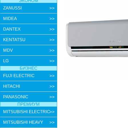
ЭКОНОМ
ZANUSSI
>>
MIDEA
>>
DANTEX
>>
KENTATSU
>>
MDV
>>
LG
>>
БИЗНЕС
FUJI ELECTRIC
>>
HITACHI
>>
PANASONIC
>>
ПРЕМИУМ
MITSUBISHI ELECTRIC
>>
MITSUBISHI HEAVY
>>