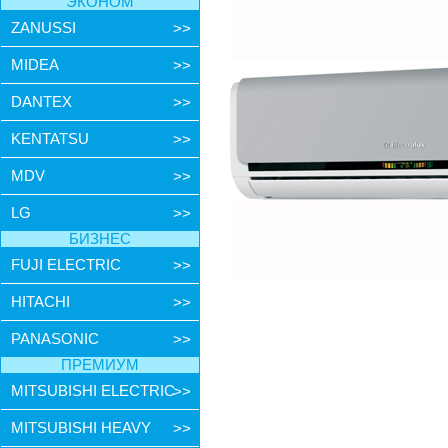
ЭКОНОМ
ZANUSSI
>>
MIDEA
>>
DANTEX
>>
KENTATSU
>>
MDV
>>
LG
>>
БИЗНЕС
FUJI ELECTRIC
>>
HITACHI
>>
PANASONIC
>>
ПРЕМИУМ
MITSUBISHI ELECTRIC
>>
MITSUBISHI HEAVY
>>