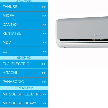
ЭКОНОМ
ZANUSSI
>>
MIDEA
>>
DANTEX
>>
KENTATSU
>>
MDV
>>
LG
>>
БИЗНЕС
FUJI ELECTRIC
>>
HITACHI
>>
PANASONIC
>>
ПРЕМИУМ
MITSUBISHI ELECTRIC
>>
MITSUBISHI HEAVY
>>