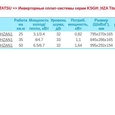
TATSU
>>
Инверторные сплит-системы серии KSGH_HZA Tit
Работа
Мощность
Уровень
Потреб.
Размер
на
холод/
шума,
мощность,
(ШхВхГ),
кв.м
тепло, кВт
дБ
кВт
мм
6HZAN1
25
3.1/3.4
32
0,82
795х270х165
5HZAN1
35
4/4.7
33
1,1
845х286х165
3HZAN1
50
6.5/6.7
32
1,64
995х292х194