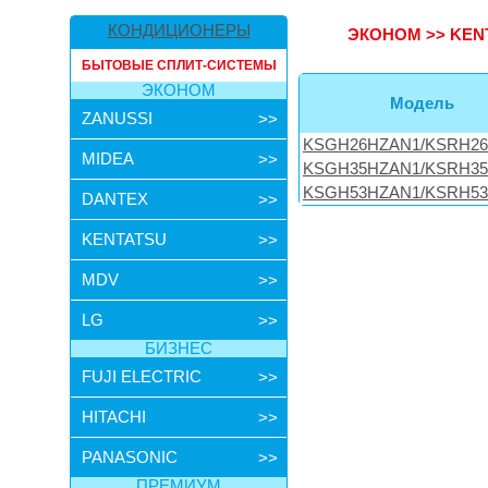
КОНДИЦИОНЕРЫ
ЭКОНОМ
>>
KEN
БЫТОВЫЕ СПЛИТ-СИСТЕМЫ
ЭКОНОМ
Модель
ZANUSSI
>>
KSGH26HZAN1/KSRH2
MIDEA
>>
KSGH35HZAN1/KSRH3
KSGH53HZAN1/KSRH5
DANTEX
>>
KENTATSU
>>
MDV
>>
LG
>>
БИЗНЕС
FUJI ELECTRIC
>>
HITACHI
>>
PANASONIC
>>
ПРЕМИУМ