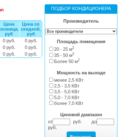
ПОДБОР КОНДИЦИОНЕРА
an
Производитель
Цена
Цена со
розница,
скидкой,
руб
руб
0 руб.
0 руб.
Площадь помещения
0 руб.
0 руб.
2
20 - 25 м
2
0 руб.
0 руб.
35 - 50 м
2
Более 50 м
Мощность на выходе
менее 2,5 КВт
2,5 - 3,5 КВт
3,5 - 5,0 КВт
5,0 - 7,0 КВт
более 7,0 КВт
Ценовой диапазон
от
руб. до
руб.