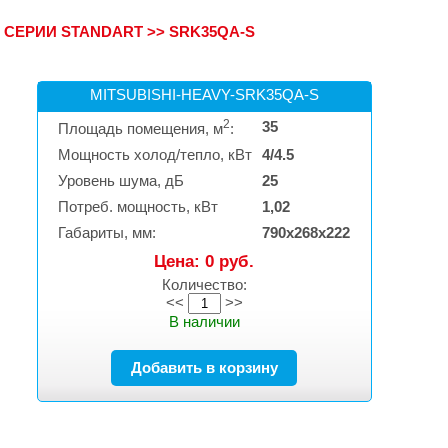
 СЕРИИ STANDART
>>
SRK35QA-S
MITSUBISHI-HEAVY-SRK35QA-S
2
35
Площадь помещения, м
:
Мощность холод/тепло, кВт
4/4.5
Уровень шума, дБ
25
Потреб. мощность, кВт
1,02
Габариты, мм:
790х268х222
Цена: 0 руб.
Количество:
<<
>>
В наличии
Добавить в корзину