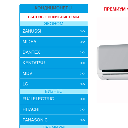
КОНДИЦИОНЕРЫ
ПРЕМИУМ
БЫТОВЫЕ СПЛИТ-СИСТЕМЫ
ЭКОНОМ
ZANUSSI
>>
MIDEA
>>
DANTEX
>>
KENTATSU
>>
MDV
>>
LG
>>
БИЗНЕС
FUJI ELECTRIC
>>
HITACHI
>>
PANASONIC
>>
ПРЕМИУМ