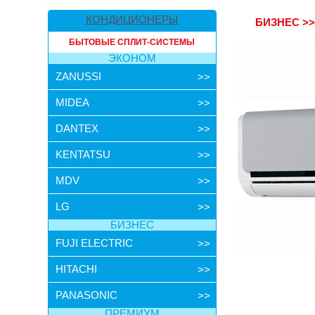
КОНДИЦИОНЕРЫ
БИЗНЕС
>
БЫТОВЫЕ СПЛИТ-СИСТЕМЫ
ЭКОНОМ
ZANUSSI
>>
MIDEA
>>
DANTEX
>>
KENTATSU
>>
MDV
>>
LG
>>
БИЗНЕС
FUJI ELECTRIC
>>
HITACHI
>>
PANASONIC
>>
ПРЕМИУМ