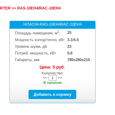
ERTER
>>
RAS-10EH4/RAC-10EH4
HITACHI-RAS-10EH4RAC-10EH4
2
25
Площадь помещения, м
:
Мощность холод/тепло, кВт
3.1/4.4
Уровень шума, дБ
23
Потреб. мощность, кВт
0,8
Габариты, мм:
780х280х210
Цена: 0 руб.
Количество:
<<
>>
В наличии
Добавить в корзину