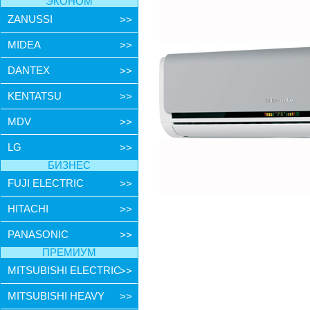
ЭКОНОМ
ZANUSSI
>>
MIDEA
>>
DANTEX
>>
KENTATSU
>>
MDV
>>
LG
>>
БИЗНЕС
FUJI ELECTRIC
>>
HITACHI
>>
PANASONIC
>>
ПРЕМИУМ
MITSUBISHI ELECTRIC
>>
MITSUBISHI HEAVY
>>