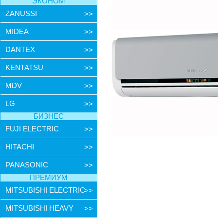
ЭКОНОМ
ZANUSSI
>>
MIDEA
>>
DANTEX
>>
KENTATSU
>>
MDV
>>
LG
>>
БИЗНЕС
FUJI ELECTRIC
>>
HITACHI
>>
PANASONIC
>>
ПРЕМИУМ
MITSUBISHI ELECTRIC
>>
MITSUBISHI HEAVY
>>